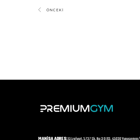
ÖNCEKI
MANİSA ADRES:
Güzelyurt, 5737 Sk. No:3 D:113, 45030 Yunusemre