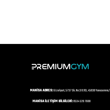
MANİSA ADRES:
Güzelyurt, 5737 Sk. No:3 D:113, 45030 Yunusemre
MANİSA İLETİŞİM BİLGİLERİ:
0534 520 7608