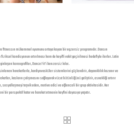
ce ve fitnessın mükemmel uyumunu ortaya koyan bir egzersiz programıdır. Dansın
 fiziksel kondisyonun artırılması hem de keyifli vakit geçirilmesi hedefiyle ilerler. Latin
nginleşen koreografiler, Dance Fit’i benzersiz kılar.
sinlenen hareketlerle, kardiyovasküler sistemlerini güçlendirir, dayanıklılık kazanır ve
eketler, kasların çalışmasını sağlayarak vücut bütünlüğünü geliştirir, esnekliği artırır
 sosyalleşmeyi teşvik eden, motive edici ve eğlenceli bir grup aktivitesidir. Her
ni bir perspektif katar ve hareket etmenin keyfini doyasıya yaşatır.