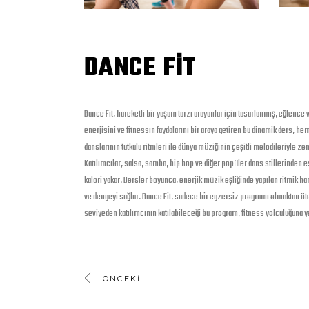
DANCE FIT
Dance Fit, hareketli bir yaşam tarzı arayanlar için tasarlanmış, eğlen
enerjisini ve fitnessın faydalarını bir araya getiren bu dinamik ders, hem
danslarının tutkulu ritmleri ile dünya müziğinin çeşitli melodileriyle ze
Katılımcılar, salsa, samba, hip hop ve diğer popüler dans stillerinden e
kalori yakar. Dersler boyunca, enerjik müzik eşliğinde yapılan ritmik har
ve dengeyi sağlar. Dance Fit, sadece bir egzersiz programı olmaktan öte,
seviyeden katılımcının katılabileceği bu program, fitness yolculuğuna ye
ÖNCEKI